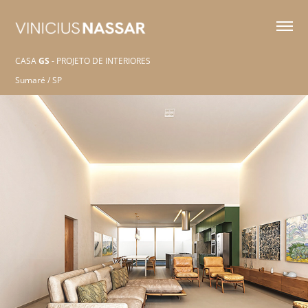
CASA
GS
- PROJETO DE INTERIORES
Sumaré / SP