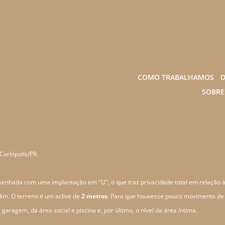
COMO TRABALHAMOS
D
SOBRE
arlópolis/PR.
desenhada com uma implantação em "U", o que traz privacidade total em relação à
rdim. O terreno é um aclive de
2 metros
. Para que houvesse pouco movimento de t
 garagem, da área social e piscina e, por último, o nível da área íntima.